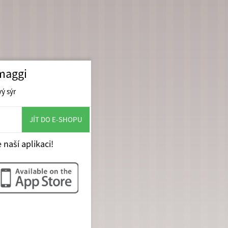
maggi
vý sýr
č
JÍT DO E-SHOPU
 naší aplikaci!