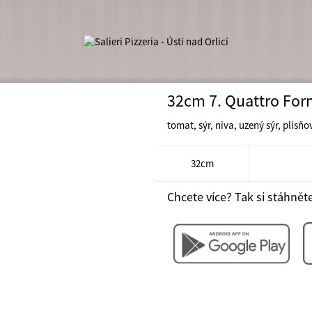
32cm 7. Quattro For
tomat, sýr, niva, uzený sýr, plísňo
210 K
32cm
Chcete více? Tak si stáhněte